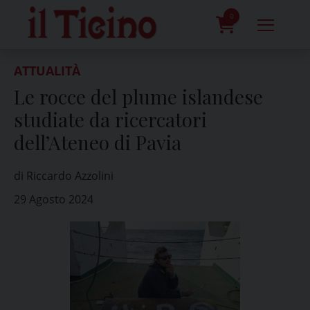
Skip
to
0
content
prodotti
ATTUALITÀ
Le rocce del plume islandese
studiate da ricercatori
dell’Ateneo di Pavia
di Riccardo Azzolini
29 Agosto 2024