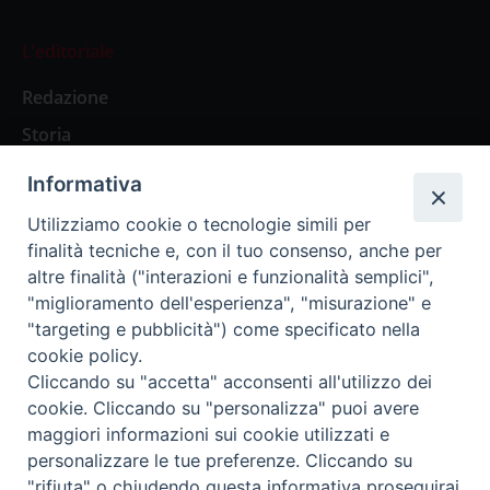
L’editoriale
Redazione
Storia
Informativa
Abbonamenti
Utilizziamo cookie o tecnologie simili per
finalità tecniche e, con il tuo consenso, anche per
Abbonamento Annuale Digitale
altre finalità ("interazioni e funzionalità semplici",
"miglioramento dell'esperienza", "misurazione" e
Abbonamento Annuale Cartaceo
"targeting e pubblicità") come specificato nella
Abbonamento Singola Copia Digitale
cookie policy.
Cliccando su "accetta" acconsenti all'utilizzo dei
cookie. Cliccando su "personalizza" puoi avere
maggiori informazioni sui cookie utilizzati e
personalizzare le tue preferenze. Cliccando su
Redazione: Pavia, Piazza Duomo 11 - tel. 0382.24736 -
"rifiuta" o chiudendo questa informativa proseguirai