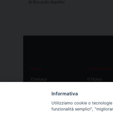
di Riccardo Azzolini
News
Il settimanale
Cronaca
Il Ticino
Attualità
Abbonament
Informativa
Primo Piano
Privacy Polic
Utilizziamo cookie o tecnologie s
Territorio
funzionalità semplici", "miglior