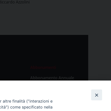
Riccardo Azzolini
Abbonamenti
Abbonamento Annuale
Digitale
Abbonamento Annuale
Cartaceo
altre finalità ("interazioni e
Abbonamento Singola
cità") come specificato nella