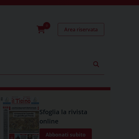
Area riservata
0
prodotti
Sfoglia la rivista
online
Abbonati subito