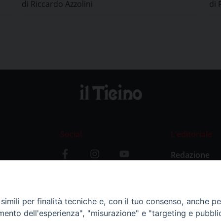
di Riccardo Azzolini
di 
Social
L’editoriale
Redazione
i
Storia
y
imili per finalità tecniche e, con il tuo consenso, anche per 
amento dell'esperienza", "misurazione" e "targeting e pubbli