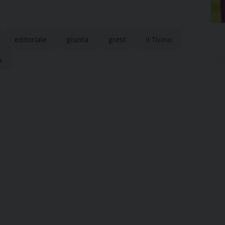
editoriale
giunta
grest
Il Ticino
a