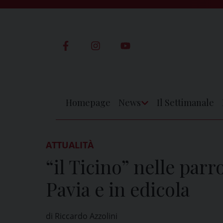
Skip
to
content
Homepage
News
Il Settimanale
Apri
Menu
ATTUALITÀ
“il Ticino” nelle parr
Pavia e in edicola
di Riccardo Azzolini