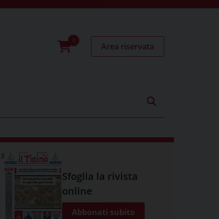
Area riservata
0
prodotti
Sfoglia la rivista
online
Abbonati subito