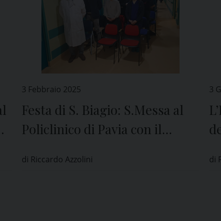
3 Febbraio 2025
3 
al
Festa di S. Biagio: S.Messa al
L’
Policlinico di Pavia con il
de
Vescovo Corrado
di Riccardo Azzolini
di 