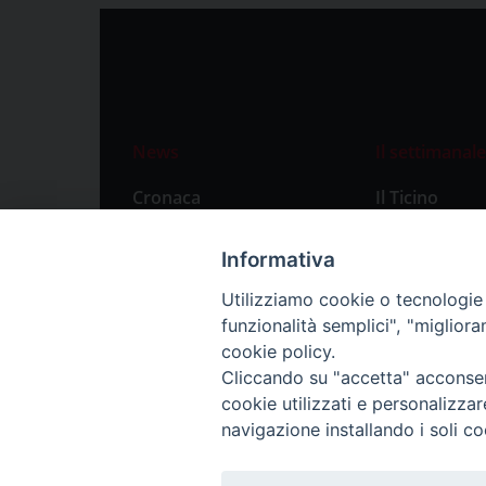
News
Il settimanale
Cronaca
Il Ticino
Attualità
Abbonament
Informativa
Primo Piano
Privacy Polic
Utilizziamo cookie o tecnologie s
Territorio
funzionalità semplici", "miglior
Città
cookie policy.
Cliccando su "accetta" acconsent
Politica
cookie utilizzati e personalizza
Sport
navigazione installando i soli co