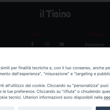
Social
L’editoriale
Redazione
i
Storia
y
imili per finalità tecniche e, con il tuo consenso, anche per 
amento dell'esperienza", "misurazione" e "targeting e pubbli
i all'utilizzo dei cookie. Cliccando su "personalizza" puoi
re le tue preferenze. Cliccando su "rifiuta" o chiudendo que
okie tecnici. Ulteriori informazioni sono disponibili nella
coo