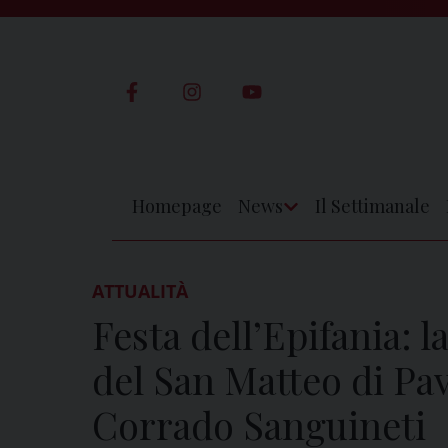
Skip
to
content
Homepage
News
Il Settimanale
Apri
Menu
ATTUALITÀ
Festa dell’Epifania: l
del San Matteo di Pav
Corrado Sanguineti