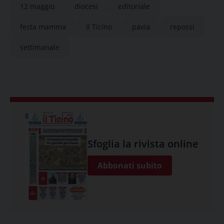
12 maggio
diocesi
editoriale
festa mamma
Il Ticino
pavia
repossi
settimanale
Sfoglia la rivista online
Abbonati subito