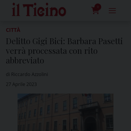
Skip
to
0
content
prodotti
CITTÀ
Delitto Gigi Bici: Barbara Pasetti
verrà processata con rito
abbreviato
di Riccardo Azzolini
27 Aprile 2023