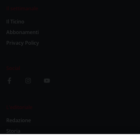
Il settimanale
Il Ticino
Abbonamenti
Privacy Policy
Social
L’editoriale
Redazione
Storia