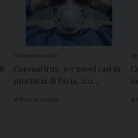
10 Novembre 2020
23
di
Coronavirus: 307 nuovi casi in
Co
provincia di Pavia, 202
nu
ricoverati al San Matteo
in
di Riccardo Azzolini
di 