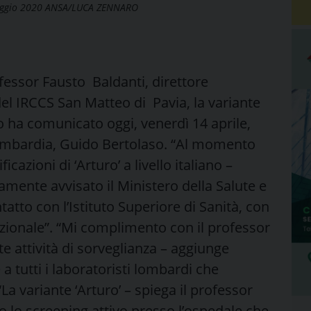
aggio 2020 ANSA/LUCA ZENNARO
rofessor Fausto Baldanti, direttore
 del IRCCS San Matteo di Pavia, la variante
o ha comunicato oggi, venerdì 14 aprile,
Lombardia, Guido Bertolaso. “Al momento
icazioni di ‘Arturo’ a livello italiano –
nte avvisato il Ministero della Salute e
tatto con l’Istituto Superiore di Sanità, con
azionale”. “Mi complimento con il professor
te attività di sorveglianza – aggiunge
 tutti i laboratoristi lombardi che
“La variante ‘Arturo’ – spiega il professor
so lo screening attivo presso l’ospedale che