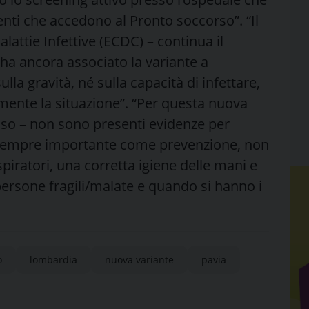
zienti che accedono al Pronto soccorso”. “Il
lattie Infettive (ECDC) – continua il
 ha ancora associato la variante a
lla gravità, né sulla capacità di infettare,
ente la situazione”. “Per questa nuova
aso – non sono presenti evidenze per
 sempre importante come prevenzione, non
espiratori, una corretta igiene delle mani e
 persone fragili/malate e quando si hanno i
o
lombardia
nuova variante
pavia