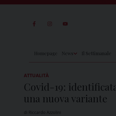
Skip
to
content
Homepage
News
Il Settimanale
Apri
Menu
ATTUALITÀ
Covid-19: identificat
una nuova variante
di Riccardo Azzolini