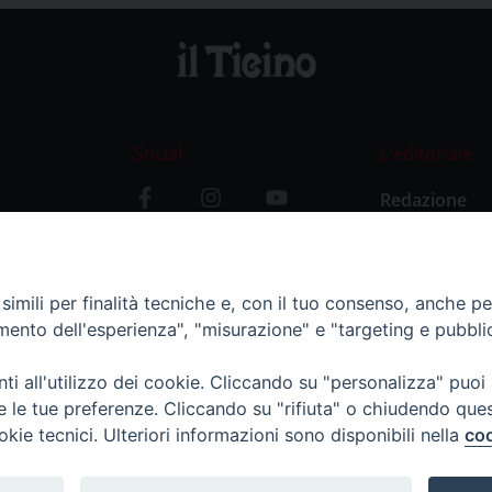
Social
L’editoriale
Redazione
i
Storia
y
imili per finalità tecniche e, con il tuo consenso, anche per 
amento dell'esperienza", "misurazione" e "targeting e pubbli
i all'utilizzo dei cookie. Cliccando su "personalizza" puoi
re le tue preferenze. Cliccando su "rifiuta" o chiudendo que
okie tecnici. Ulteriori informazioni sono disponibili nella
coo