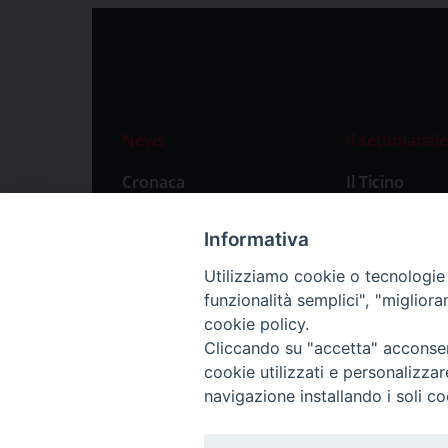
News
Il settimanale
Cronaca
Il Ticino
Attualità
Abbonament
Informativa
Primo Piano
Privacy Polic
Utilizziamo cookie o tecnologie s
Territorio
funzionalità semplici", "miglior
Città
cookie policy.
Cliccando su "accetta" acconsent
Politica
cookie utilizzati e personalizza
Sport
navigazione installando i soli co