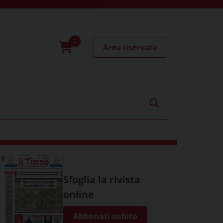
Area riservata
0
prodotti
Sfoglia la rivista
online
Abbonati subito