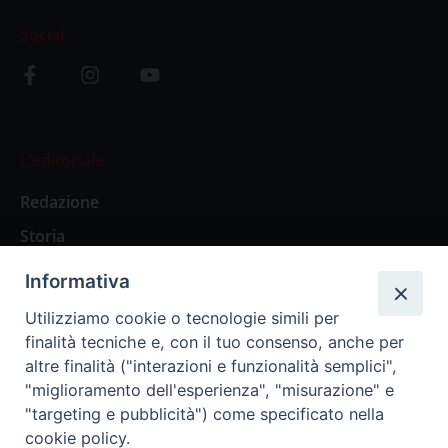
Social
L’editoriale
Redazione
Storia
Informativa
Abbonamenti
Utilizziamo cookie o tecnologie simili per
finalità tecniche e, con il tuo consenso, anche per
Abbonamento Annuale Digitale
altre finalità ("interazioni e funzionalità semplici",
"miglioramento dell'esperienza", "misurazione" e
Abbonamento Annuale Cartaceo
"targeting e pubblicità") come specificato nella
Abbonamento Singola Copia Digitale
cookie policy.