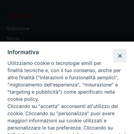
L’editoriale
Redazione
Storia
Informativa
Abbonamenti
Utilizziamo cookie o tecnologie simili per
finalità tecniche e, con il tuo consenso, anche per
Abbonamento Annuale Digitale
altre finalità ("interazioni e funzionalità semplici",
"miglioramento dell'esperienza", "misurazione" e
Abbonamento Annuale Cartaceo
"targeting e pubblicità") come specificato nella
Abbonamento Singola Copia Digitale
cookie policy.
Cliccando su "accetta" acconsenti all'utilizzo dei
cookie. Cliccando su "personalizza" puoi avere
maggiori informazioni sui cookie utilizzati e
personalizzare le tue preferenze. Cliccando su
Redazione: Pavia, Piazza Duomo 11 - tel. 0382.24736 -