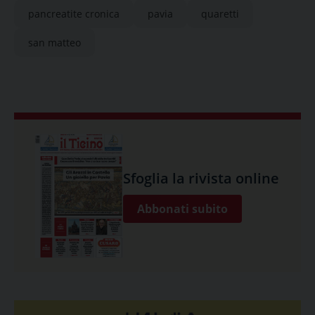
pancreatite cronica
pavia
quaretti
san matteo
Sfoglia la rivista online
Abbonati subito