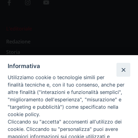
L’editoriale
Redazione
Storia
Informativa
Abbonamenti
Utilizziamo cookie o tecnologie simili per
finalità tecniche e, con il tuo consenso, anche per
Abbonamento Annuale Digitale
altre finalità ("interazioni e funzionalità semplici",
"miglioramento dell'esperienza", "misurazione" e
Abbonamento Annuale Cartaceo
"targeting e pubblicità") come specificato nella
Abbonamento Singola Copia Digitale
cookie policy.
Cliccando su "accetta" acconsenti all'utilizzo dei
cookie. Cliccando su "personalizza" puoi avere
maggiori informazioni sui cookie utilizzati e