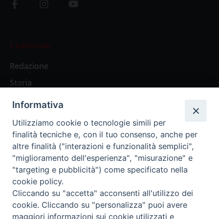
L’editoriale
Redazione
Storia
Informativa
Abbonamenti
Utilizziamo cookie o tecnologie simili per
finalità tecniche e, con il tuo consenso, anche per
Abbonamento Annuale Digitale
altre finalità ("interazioni e funzionalità semplici",
"miglioramento dell'esperienza", "misurazione" e
Abbonamento Annuale Cartaceo
"targeting e pubblicità") come specificato nella
Abbonamento Singola Copia Digitale
cookie policy.
Cliccando su "accetta" acconsenti all'utilizzo dei
cookie. Cliccando su "personalizza" puoi avere
maggiori informazioni sui cookie utilizzati e