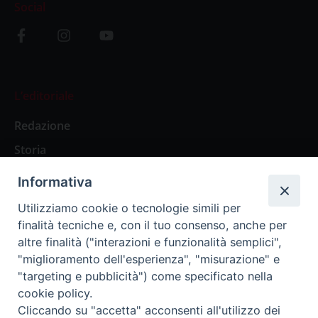
Social
L’editoriale
Redazione
Storia
Informativa
Abbonamenti
Utilizziamo cookie o tecnologie simili per
finalità tecniche e, con il tuo consenso, anche per
Abbonamento Annuale Digitale
altre finalità ("interazioni e funzionalità semplici",
"miglioramento dell'esperienza", "misurazione" e
Abbonamento Annuale Cartaceo
"targeting e pubblicità") come specificato nella
Abbonamento Singola Copia Digitale
cookie policy.
Cliccando su "accetta" acconsenti all'utilizzo dei