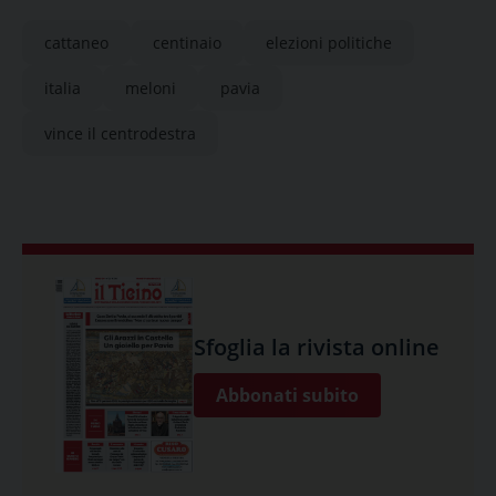
cattaneo
centinaio
elezioni politiche
italia
meloni
pavia
vince il centrodestra
Sfoglia la rivista online
Abbonati subito