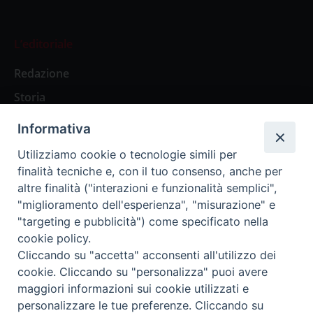
L’editoriale
Redazione
Storia
Informativa
Abbonamenti
Utilizziamo cookie o tecnologie simili per
finalità tecniche e, con il tuo consenso, anche per
Abbonamento Annuale Digitale
altre finalità ("interazioni e funzionalità semplici",
"miglioramento dell'esperienza", "misurazione" e
Abbonamento Annuale Cartaceo
"targeting e pubblicità") come specificato nella
Abbonamento Singola Copia Digitale
cookie policy.
Cliccando su "accetta" acconsenti all'utilizzo dei
cookie. Cliccando su "personalizza" puoi avere
maggiori informazioni sui cookie utilizzati e
personalizzare le tue preferenze. Cliccando su
Redazione: Pavia, Piazza Duomo 11 - tel. 0382.24736 -