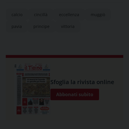
calcio
cincillà
eccellenza
muggiò
pavia
principe
vittoria
Sfoglia la rivista online
Abbonati subito