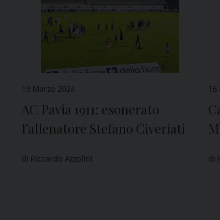
19 Marzo 2024
16
AC Pavia 1911: esonerato
Ca
l’allenatore Stefano Civeriati
Ma
P
di Riccardo Azzolini
di 