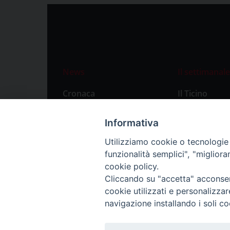
News
Il settimanale
Cronaca
Il Ticino
Attualità
Abbonament
Informativa
Primo Piano
Privacy Polic
Utilizziamo cookie o tecnologie s
Territorio
funzionalità semplici", "miglior
Città
cookie policy.
Cliccando su "accetta" acconsent
Politica
cookie utilizzati e personalizza
Sport
navigazione installando i soli co