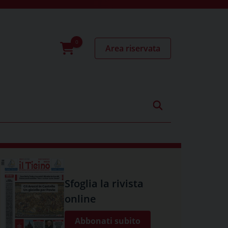
Area riservata
0
prodotti
Sfoglia la rivista
online
Abbonati subito