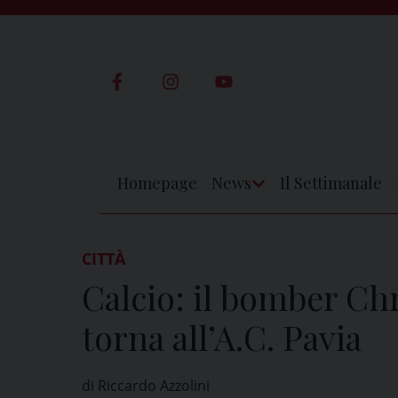
Skip
to
content
Homepage
News
Il Settimanale
Apri
Menu
CITTÀ
Calcio: il bomber Ch
torna all’A.C. Pavia
di Riccardo Azzolini