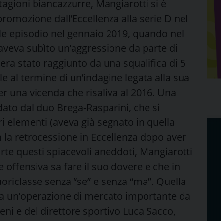
agioni biancazzurre, Mangiarotti si è
promozione dall’Eccellenza alla serie D nel
ole episodio nel gennaio 2019, quando nel
aveva subìto un’aggressione da parte di
i era stato raggiunto da una squalifica di 5
 al termine di un’indagine legata alla sua
r una vicenda che risaliva al 2016. Una
uidato dal duo Brega-Rasparini, che si
ri elementi (aveva già segnato in quella
n la retrocessione in Eccellenza dopo aver
arte questi spiacevoli aneddoti, Mangiarotti
 offensiva sa fare il suo dovere e che in
uoriclasse senza “se” e senza “ma”. Quella
stata un’operazione di mercato importante da
eni e del direttore sportivo Luca Sacco,