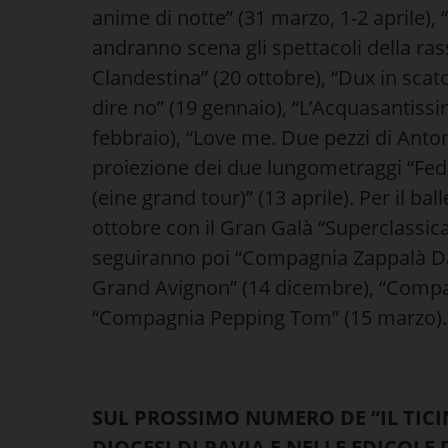
anime di notte” (31 marzo, 1-2 aprile), “
andranno scena gli spettacoli della ras
Clandestina” (20 ottobre), “Dux in scato
dire no” (19 gennaio), “L’Acquasantiss
febbraio), “Love me. Due pezzi di Antoni
proiezione dei due lungometraggi “Fed
(eine grand tour)” (13 aprile). Per il bal
ottobre con il Gran Galà “Superclassica.
seguiranno poi “Compagnia Zappalà Dan
Grand Avignon” (14 dicembre), “Compa
“Compagnia Pepping Tom” (15 marzo).
SUL PROSSIMO NUMERO DE “IL TICI
DIOCESI DI PAVIA E NELLE EDICOLE 