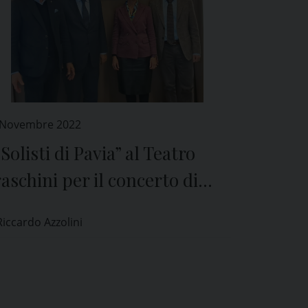
 Novembre 2022
 Solisti di Pavia” al Teatro
aschini per il concerto di
n Siro in nome della
Riccardo Azzolini
lidarietà