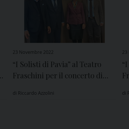
23 Novembre 2022
23
“I Solisti di Pavia” al Teatro
“I
0
Fraschini per il concerto di
Fr
San Siro in nome della
Sa
di Riccardo Azzolini
di 
solidarietà
so