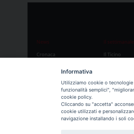
News
Il settimanale
Cronaca
Il Ticino
Attualità
Abbonament
Informativa
Primo Piano
Privacy Polic
Utilizziamo cookie o tecnologie s
Territorio
funzionalità semplici", "miglior
Città
cookie policy.
Cliccando su "accetta" acconsent
Politica
cookie utilizzati e personalizza
Sport
navigazione installando i soli co