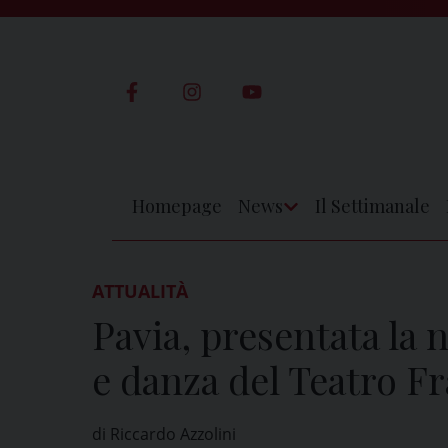
Skip
to
content
Homepage
News
Il Settimanale
Apri
Menu
ATTUALITÀ
Pavia, presentata la 
e danza del Teatro Fr
di Riccardo Azzolini