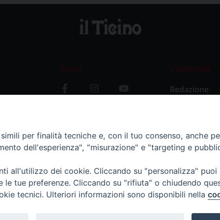
Social
L’editoriale
Redazione
i
Storia
y
imili per finalità tecniche e, con il tuo consenso, anche per 
amento dell'esperienza", "misurazione" e "targeting e pubbli
i all'utilizzo dei cookie. Cliccando su "personalizza" puoi
re le tue preferenze. Cliccando su "rifiuta" o chiudendo que
okie tecnici. Ulteriori informazioni sono disponibili nella
coo