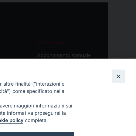
Abbonamenti
Abbonamento Annuale
Digitale
Abbonamento Annuale
Cartaceo
altre finalità ("interazioni e
Abbonamento Singola
cità") come specificato nella
Copia Digitale
 avere maggiori informazioni sui
sta informativa proseguirai la
kie policy
completa.