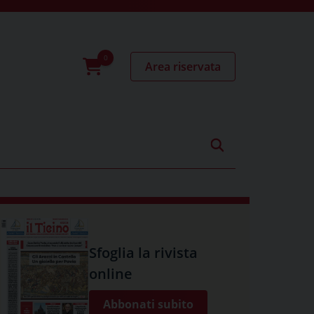
Area riservata
0
prodotti
Sfoglia la rivista
online
Abbonati subito