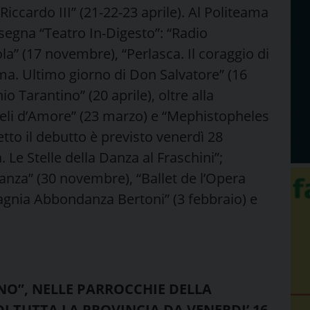
Riccardo III” (21-22-23 aprile). Al Politeama
segna “Teatro In-Digesto”: “Radio
la” (17 novembre), “Perlasca. Il coraggio di
ima. Ultimo giorno di Don Salvatore” (16
o Tarantino” (20 aprile), oltre alla
eli d’Amore” (23 marzo) e “Mephistopheles
letto il debutto è previsto venerdì 28
 Le Stelle della Danza al Fraschini”;
za” (30 novembre), “Ballet de l’Opera
gnia Abbondanza Bertoni” (3 febbraio) e
NO”, NELLE PARROCCHIE DELLA
DI TUTTA LA PROVINCIA DA VENERDI’ 16