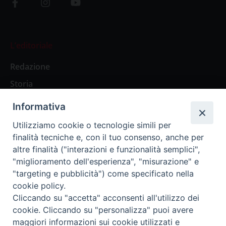
L’editoriale
Redazione
Storia
Informativa
Abbonamenti
Utilizziamo cookie o tecnologie simili per
finalità tecniche e, con il tuo consenso, anche per
Abbonamento Annuale Digitale
altre finalità ("interazioni e funzionalità semplici",
"miglioramento dell'esperienza", "misurazione" e
Abbonamento Annuale Cartaceo
"targeting e pubblicità") come specificato nella
Abbonamento Singola Copia Digitale
cookie policy.
Cliccando su "accetta" acconsenti all'utilizzo dei
cookie. Cliccando su "personalizza" puoi avere
maggiori informazioni sui cookie utilizzati e