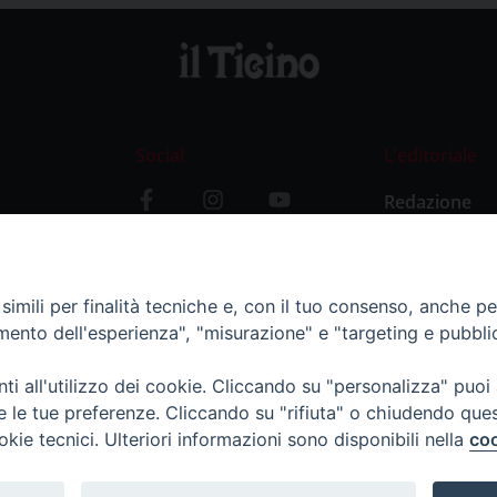
Social
L’editoriale
Redazione
i
Storia
y
imili per finalità tecniche e, con il tuo consenso, anche per 
amento dell'esperienza", "misurazione" e "targeting e pubbli
i all'utilizzo dei cookie. Cliccando su "personalizza" puoi
re le tue preferenze. Cliccando su "rifiuta" o chiudendo que
okie tecnici. Ulteriori informazioni sono disponibili nella
coo