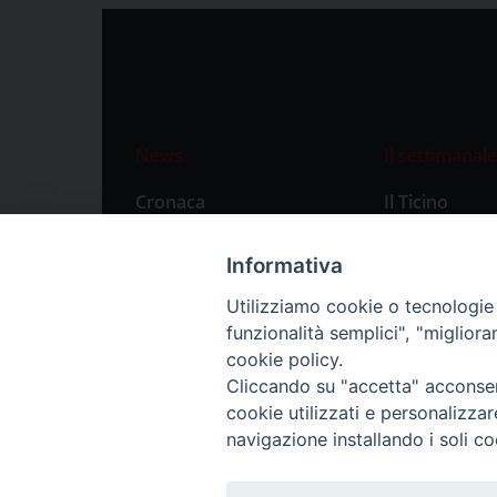
News
Il settimanale
Cronaca
Il Ticino
Attualità
Abbonament
Informativa
Primo Piano
Privacy Polic
Utilizziamo cookie o tecnologie s
Territorio
funzionalità semplici", "miglior
Città
cookie policy.
Cliccando su "accetta" acconsent
Politica
cookie utilizzati e personalizza
Sport
navigazione installando i soli co