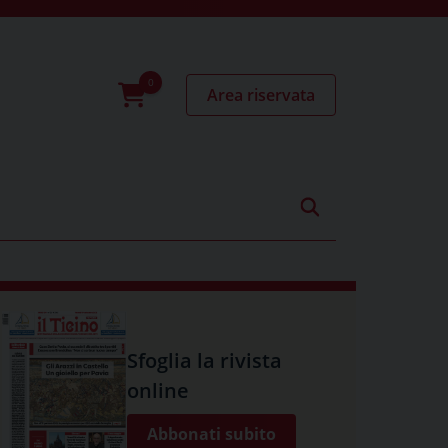
Area riservata
0
prodotti
Sfoglia la rivista
online
Abbonati subito