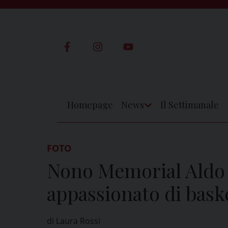
Skip
to
content
Homepage
News
Il Settimanale
Apri
Menu
FOTO
Nono Memorial Aldo d
appassionato di baske
di Laura Rossi