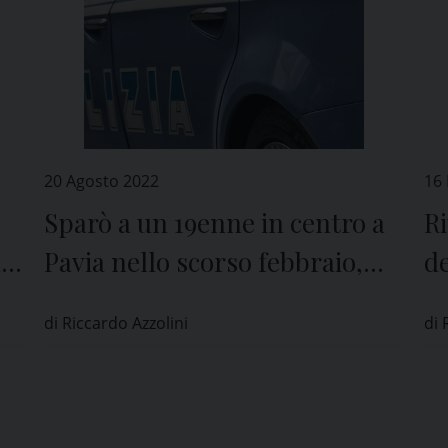
20 Agosto 2022
16
Sparò a un 19enne in centro a
Ri
ue
Pavia nello scorso febbraio,
de
e
estradato in Italia
in
di Riccardo Azzolini
di 
d