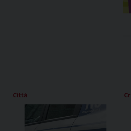
Città
C