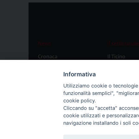
News
Il settimanale
Cronaca
Il Ticino
Attualità
Abbonament
Informativa
Primo Piano
Privacy Polic
Utilizziamo cookie o tecnologie s
Territorio
funzionalità semplici", "miglior
Città
cookie policy.
Cliccando su "accetta" acconsent
Politica
cookie utilizzati e personalizza
Sport
navigazione installando i soli co