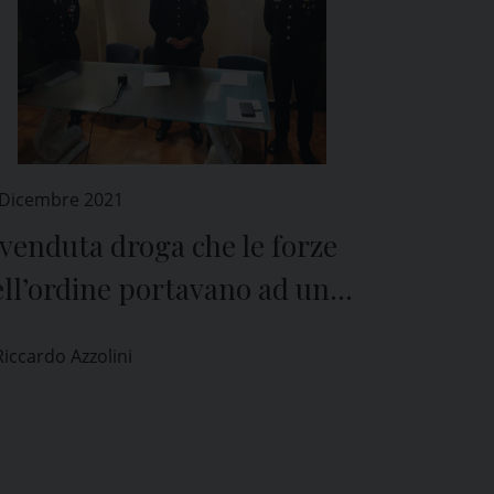
 Dicembre 2021
venduta droga che le forze
ll’ordine portavano ad un
ceneritore per farla
Riccardo Azzolini
istruggere