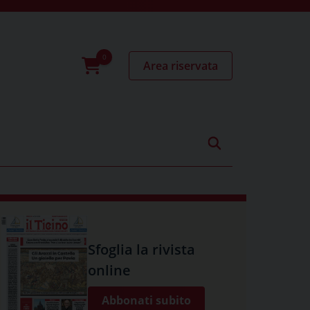
Area riservata
0
prodotti
Sfoglia la rivista
online
Abbonati subito