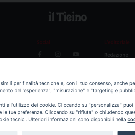
Social
L’editoriale
Redazione
i
Storia
y
imili per finalità tecniche e, con il tuo consenso, anche per 
amento dell'esperienza", "misurazione" e "targeting e pubbli
i all'utilizzo dei cookie. Cliccando su "personalizza" puoi
re le tue preferenze. Cliccando su "rifiuta" o chiudendo que
okie tecnici. Ulteriori informazioni sono disponibili nella
coo