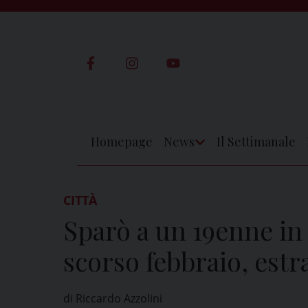
Skip
to
content
Homepage
News
Il Settimanale
Apri
Menu
CITTÀ
Sparò a un 19enne in 
scorso febbraio, estra
di Riccardo Azzolini