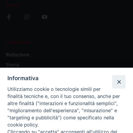
Social
L’editoriale
Redazione
Storia
Informativa
Abbonamenti
Utilizziamo cookie o tecnologie simili per
finalità tecniche e, con il tuo consenso, anche per
Abbonamento Annuale Digitale
altre finalità ("interazioni e funzionalità semplici",
"miglioramento dell'esperienza", "misurazione" e
Abbonamento Annuale Cartaceo
"targeting e pubblicità") come specificato nella
Abbonamento Singola Copia Digitale
cookie policy.
Cliccando su "accetta" acconsenti all'utilizzo dei