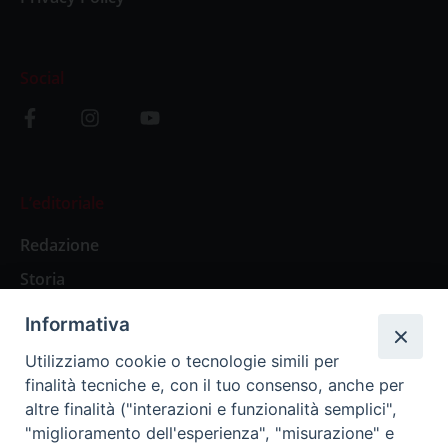
Social
L’editoriale
Redazione
Storia
Informativa
Abbonamenti
Utilizziamo cookie o tecnologie simili per
finalità tecniche e, con il tuo consenso, anche per
Abbonamento Annuale Digitale
altre finalità ("interazioni e funzionalità semplici",
"miglioramento dell'esperienza", "misurazione" e
Abbonamento Annuale Cartaceo