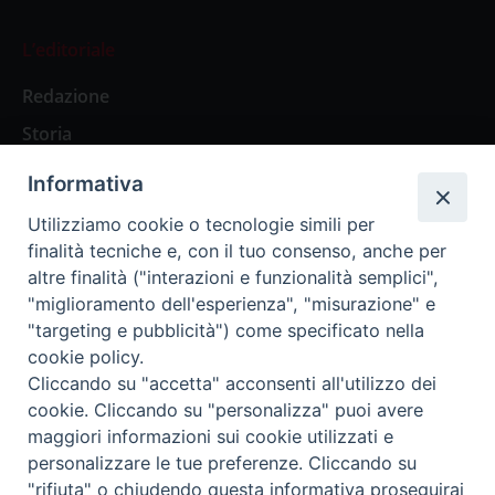
L’editoriale
Redazione
Storia
Informativa
Abbonamenti
Utilizziamo cookie o tecnologie simili per
finalità tecniche e, con il tuo consenso, anche per
Abbonamento Annuale Digitale
altre finalità ("interazioni e funzionalità semplici",
"miglioramento dell'esperienza", "misurazione" e
Abbonamento Annuale Cartaceo
"targeting e pubblicità") come specificato nella
Abbonamento Singola Copia Digitale
cookie policy.
Cliccando su "accetta" acconsenti all'utilizzo dei
cookie. Cliccando su "personalizza" puoi avere
maggiori informazioni sui cookie utilizzati e
personalizzare le tue preferenze. Cliccando su
Redazione: Pavia, Piazza Duomo 11 - tel. 0382.24736 -
"rifiuta" o chiudendo questa informativa proseguirai