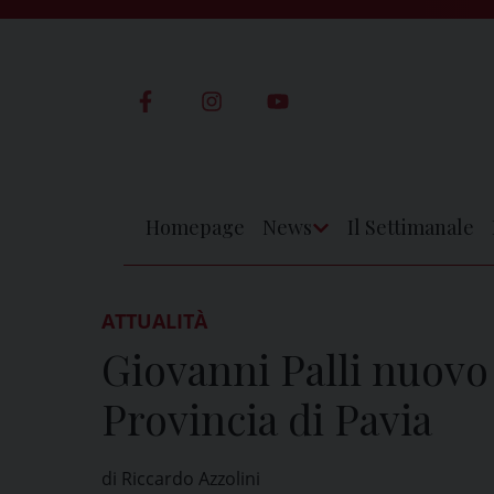
Skip
to
content
Homepage
News
Il Settimanale
Apri
Menu
ATTUALITÀ
Giovanni Palli nuovo
Provincia di Pavia
di Riccardo Azzolini