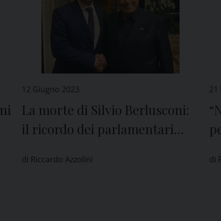
12 Giugno 2023
21
ni
La morte di Silvio Berlusconi:
“N
il ricordo dei parlamentari
pe
pavesi
da
di Riccardo Azzolini
di 