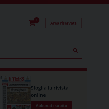
Area riservata
0
prodotti
Sfoglia la rivista
online
Abbonati subito