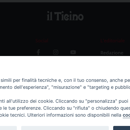
Social
L’editoriale
Redazione
i
Storia
y
imili per finalità tecniche e, con il tuo consenso, anche per 
amento dell'esperienza", "misurazione" e "targeting e pubbli
i all'utilizzo dei cookie. Cliccando su "personalizza" puoi
re le tue preferenze. Cliccando su "rifiuta" o chiudendo que
okie tecnici. Ulteriori informazioni sono disponibili nella
coo