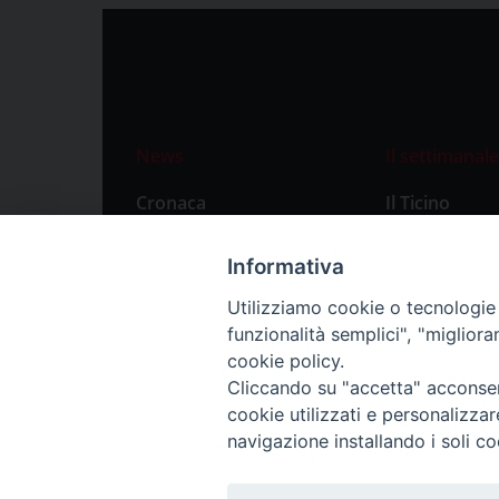
News
Il settimanale
Cronaca
Il Ticino
Attualità
Abbonament
Informativa
Primo Piano
Privacy Polic
Utilizziamo cookie o tecnologie s
Territorio
funzionalità semplici", "miglior
Città
cookie policy.
Cliccando su "accetta" acconsent
Politica
cookie utilizzati e personalizza
Sport
navigazione installando i soli co