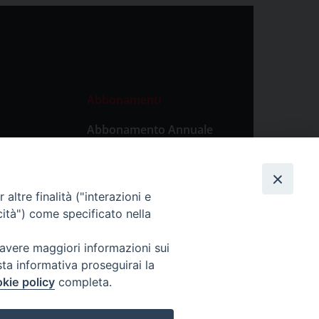
Abbonamenti
Abbonamento Annuale
Digitale
Abbonamento Annuale
Cartaceo
altre finalità ("interazioni e
Abbonamento Singola
cità") come specificato nella
Copia Digitale
 avere maggiori informazioni sui
sta informativa proseguirai la
kie policy
completa.