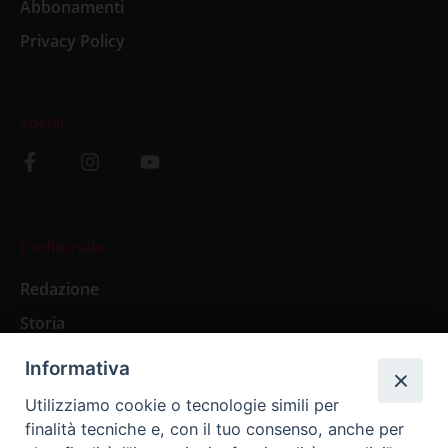
Abbonamenti
Privacy Policy
Social
L’editoriale
Redazione
Storia
Informativa
Abbonamenti
Utilizziamo cookie o tecnologie simili per
finalità tecniche e, con il tuo consenso, anche per
Abbonamento Annuale Digitale