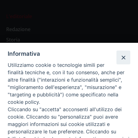
L’editoriale
Redazione
Storia
Informativa
Abbonamenti
Utilizziamo cookie o tecnologie simili per
finalità tecniche e, con il tuo consenso, anche per
Abbonamento Annuale Digitale
altre finalità ("interazioni e funzionalità semplici",
"miglioramento dell'esperienza", "misurazione" e
Abbonamento Annuale Cartaceo
"targeting e pubblicità") come specificato nella
Abbonamento Singola Copia Digitale
cookie policy.
Cliccando su "accetta" acconsenti all'utilizzo dei
cookie. Cliccando su "personalizza" puoi avere
maggiori informazioni sui cookie utilizzati e
personalizzare le tue preferenze. Cliccando su
Redazione: Pavia, Piazza Duomo 11 - tel. 0382.24736 -