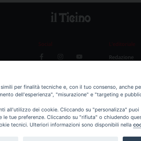
Social
L’editoriale
Redazione
i
Storia
y
imili per finalità tecniche e, con il tuo consenso, anche per 
amento dell'esperienza", "misurazione" e "targeting e pubbli
i all'utilizzo dei cookie. Cliccando su "personalizza" puoi
re le tue preferenze. Cliccando su "rifiuta" o chiudendo que
okie tecnici. Ulteriori informazioni sono disponibili nella
coo