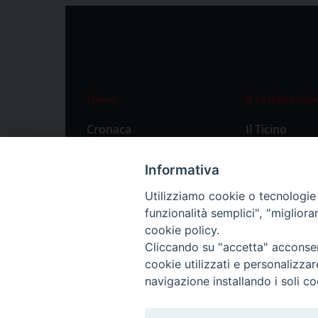
News
Il settimanale
Cronaca
Il Ticino
Attualità
Abbonament
Informativa
Primo Piano
Privacy Polic
Utilizziamo cookie o tecnologie s
Territorio
funzionalità semplici", "miglior
Città
cookie policy.
Cliccando su "accetta" acconsent
Politica
cookie utilizzati e personalizza
Sport
navigazione installando i soli co