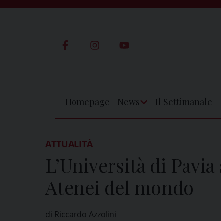
Skip
to
content
Homepage
News
Il Settimanale
Apri
Menu
ATTUALITÀ
L’Università di Pavia 
Atenei del mondo
di Riccardo Azzolini