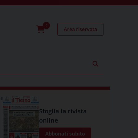
Area riservata
0
prodotti
Sfoglia la rivista
online
Abbonati subito