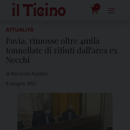
Skip
to
0
content
prodotti
ATTUALITÀ
Pavia, rimosse oltre 4mila
tonnellate di rifiuti dall’area ex
Necchi
di Riccardo Azzolini
8 Giugno 2021