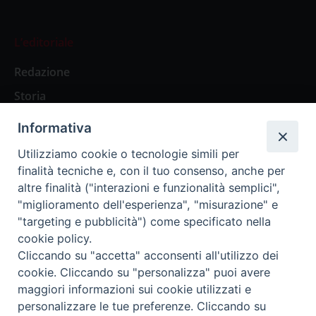
L’editoriale
Redazione
Storia
Informativa
Abbonamenti
Utilizziamo cookie o tecnologie simili per
finalità tecniche e, con il tuo consenso, anche per
Abbonamento Annuale Digitale
altre finalità ("interazioni e funzionalità semplici",
"miglioramento dell'esperienza", "misurazione" e
Abbonamento Annuale Cartaceo
"targeting e pubblicità") come specificato nella
Abbonamento Singola Copia Digitale
cookie policy.
Cliccando su "accetta" acconsenti all'utilizzo dei
cookie. Cliccando su "personalizza" puoi avere
maggiori informazioni sui cookie utilizzati e
personalizzare le tue preferenze. Cliccando su
Redazione: Pavia, Piazza Duomo 11 - tel. 0382.24736 -