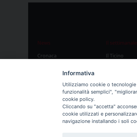
News
Il settimanale
Cronaca
Il Ticino
Attualità
Abbonament
Informativa
Primo Piano
Privacy Polic
Utilizziamo cookie o tecnologie s
Territorio
funzionalità semplici", "miglior
Città
cookie policy.
Cliccando su "accetta" acconsent
Politica
cookie utilizzati e personalizza
Sport
navigazione installando i soli co