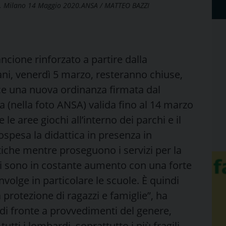
ia. Milano 14 Maggio 2020.ANSA / MATTEO BAZZI
cione rinforzato a partire dalla
ni, venerdì 5 marzo, resteranno chiuse,
isce una nuova ordinanza firmata dal
a (nella foto ANSA) valida fino al 14 marzo
 le aree giochi all’interno dei parchi e il
ospesa la didattica in presenza in
stiche mentre proseguono i servizi per la
dati sono in costante aumento con una forte
volge in particolare le scuole. È quindi
 protezione di ragazzi e famiglie”, ha
 di fronte a provvedimenti del genere,
utti i lombardi, soprattutto i più fragili,