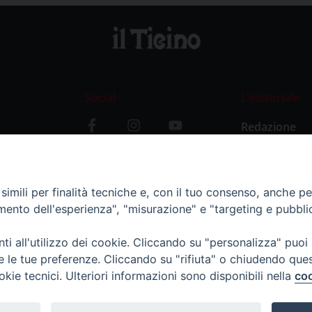
Social
L’editoriale
Redazione
i
Storia
y
imili per finalità tecniche e, con il tuo consenso, anche per 
amento dell'esperienza", "misurazione" e "targeting e pubbli
i all'utilizzo dei cookie. Cliccando su "personalizza" puoi
re le tue preferenze. Cliccando su "rifiuta" o chiudendo que
okie tecnici. Ulteriori informazioni sono disponibili nella
coo