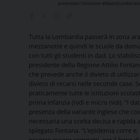
presentata l'iniziativa #RipartiLombard
Tutta la Lombardia passerà in zona aran
mezzanotte e quindi le scuole da doma
con tutti gli studenti in dad. Lo stabil
presidente della Regione Attilio Fontan
che prevede anche il divieto di utilizzare
divieto di recarsi nelle seconde case. S
praticamente tutte le istituzioni scola
prima infanzia (nidi e micro nidi). “I 
presenza della variante inglese che coin
necessaria una scelta decisa e rapida a
spiegato Fontana. “L’epidemia corre e,
occorre essere compatti, per il bene di t