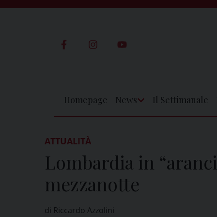
Skip
to
content
Homepage
News
Il Settimanale
Apri
Menu
ATTUALITÀ
Lombardia in “aranci
mezzanotte
di Riccardo Azzolini