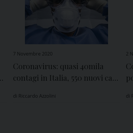
7 Novembre 2020
2 
Coronavirus: quasi 40mila
Co
via
contagi in Italia, 550 nuovi casi
po
in provincia di Pavia
di Riccardo Azzolini
di 