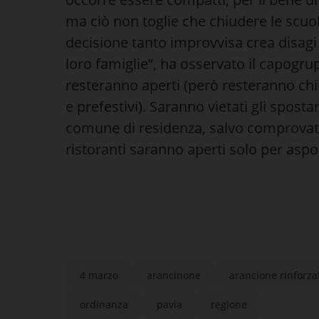
ma ciò non toglie che chiudere le scuol
decisione tanto improvvisa crea disagi c
loro famiglie”, ha osservato il capogru
resteranno aperti (però resteranno chius
e prefestivi). Saranno vietati gli sposta
comune di residenza, salvo comprovate 
ristoranti saranno aperti solo per asp
4 marzo
arancinone
arancione rinforza
ordinanza
pavia
regione