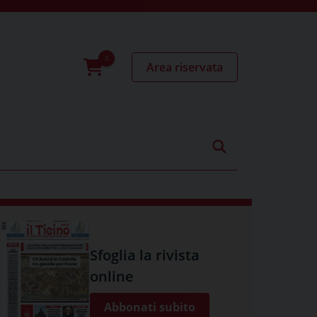
Area riservata
0
prodotti
Sfoglia la rivista
online
Abbonati subito