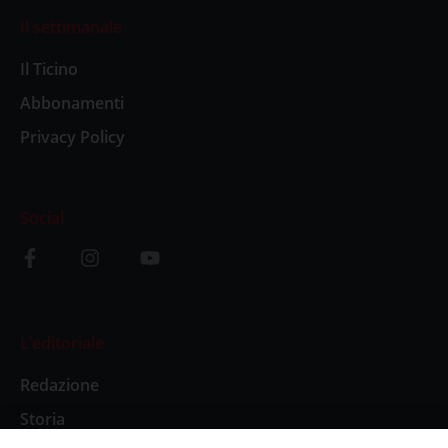
Il settimanale
Il Ticino
Abbonamenti
Privacy Policy
Social
L’editoriale
Redazione
Storia