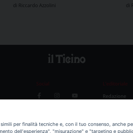
di Riccardo Azzolini
di 
Social
L’editoriale
Redazione
i
Storia
y
imili per finalità tecniche e, con il tuo consenso, anche per 
amento dell'esperienza", "misurazione" e "targeting e pubbli