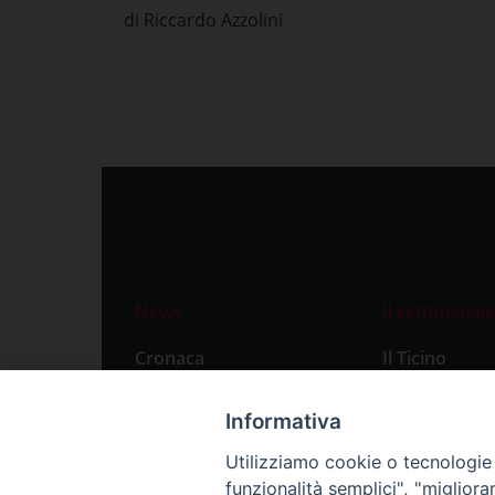
di Riccardo Azzolini
News
Il settimanale
Cronaca
Il Ticino
Attualità
Abbonament
Informativa
Primo Piano
Privacy Polic
Utilizziamo cookie o tecnologie s
Territorio
funzionalità semplici", "miglior