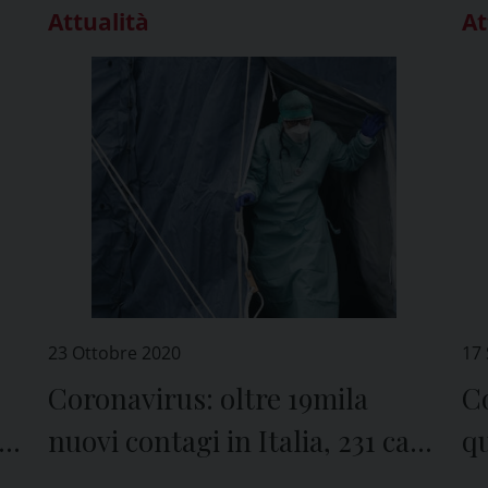
Attualità
At
23 Ottobre 2020
17
Coronavirus: oltre 19mila
Co
i
nuovi contagi in Italia, 231 casi
qu
in provincia di Pavia
P