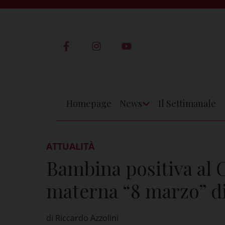
Skip
to
content
Homepage
News
Il Settimanale
Apri
Menu
ATTUALITÀ
Bambina positiva al C
materna “8 marzo” di
di Riccardo Azzolini