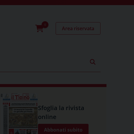
Area riservata
0
prodotti
Sfoglia la rivista
online
Abbonati subito