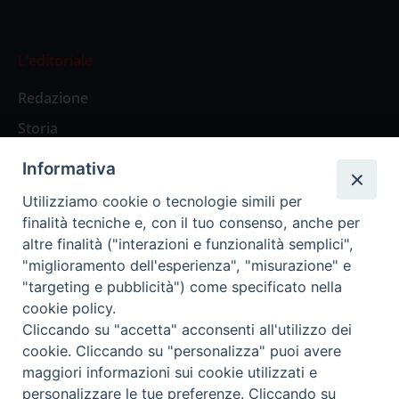
L’editoriale
Redazione
Storia
Informativa
Abbonamenti
Utilizziamo cookie o tecnologie simili per
finalità tecniche e, con il tuo consenso, anche per
Abbonamento Annuale Digitale
altre finalità ("interazioni e funzionalità semplici",
"miglioramento dell'esperienza", "misurazione" e
Abbonamento Annuale Cartaceo
"targeting e pubblicità") come specificato nella
Abbonamento Singola Copia Digitale
cookie policy.
Cliccando su "accetta" acconsenti all'utilizzo dei
cookie. Cliccando su "personalizza" puoi avere
maggiori informazioni sui cookie utilizzati e
personalizzare le tue preferenze. Cliccando su