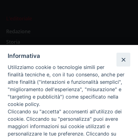
L’editoriale
Redazione
Storia
Informativa
Abbonamenti
Utilizziamo cookie o tecnologie simili per
finalità tecniche e, con il tuo consenso, anche per
Abbonamento Annuale Digitale
altre finalità ("interazioni e funzionalità semplici",
"miglioramento dell'esperienza", "misurazione" e
Abbonamento Annuale Cartaceo
"targeting e pubblicità") come specificato nella
Abbonamento Singola Copia Digitale
cookie policy.
Cliccando su "accetta" acconsenti all'utilizzo dei
cookie. Cliccando su "personalizza" puoi avere
maggiori informazioni sui cookie utilizzati e
personalizzare le tue preferenze. Cliccando su
Redazione: Pavia, Piazza Duomo 11 - tel. 0382.24736 -