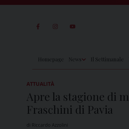
Skip
to
content
Homepage
News
Il Settimanale
Apri
Menu
ATTUALITÀ
Apre la stagione di m
Fraschini di Pavia
di Riccardo Azzolini