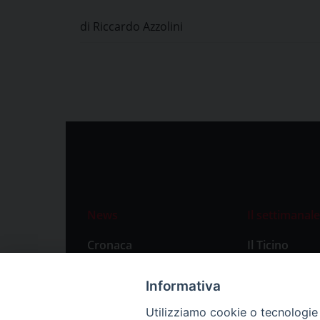
di Pavia
di Riccardo Azzolini
News
Il settimanale
Cronaca
Il Ticino
Attualità
Abbonament
Informativa
Primo Piano
Privacy Polic
Utilizziamo cookie o tecnologie s
Territorio