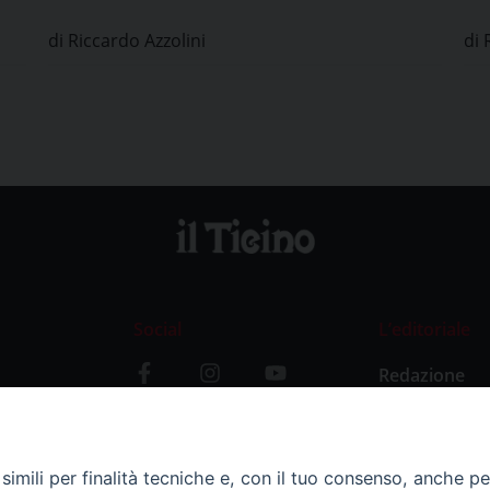
iraniano Ramin Bahrami
il
di Riccardo Azzolini
di 
Social
L’editoriale
Redazione
i
Storia
y
imili per finalità tecniche e, con il tuo consenso, anche per 