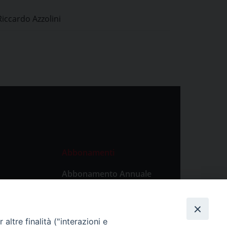
 “Don Giovanni”
Riccardo Azzolini
Abbonamenti
Abbonamento Annuale
Digitale
Abbonamento Annuale
Cartaceo
altre finalità ("interazioni e