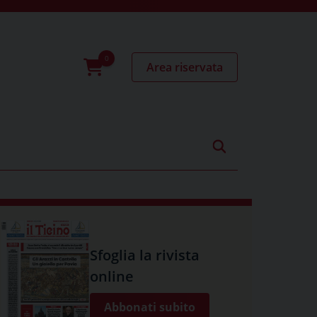
Area riservata
0
prodotti
Sfoglia la rivista
online
Abbonati subito