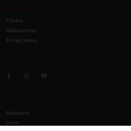
Il settimanale
Il Ticino
Abbonamenti
Privacy Policy
Social
L’editoriale
Redazione
Storia