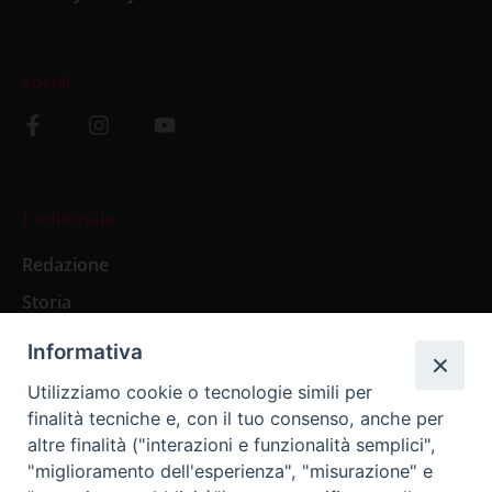
Social
L’editoriale
Redazione
Storia
Informativa
Abbonamenti
Utilizziamo cookie o tecnologie simili per
finalità tecniche e, con il tuo consenso, anche per
Abbonamento Annuale Digitale
altre finalità ("interazioni e funzionalità semplici",
"miglioramento dell'esperienza", "misurazione" e
Abbonamento Annuale Cartaceo