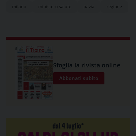
milano
ministero salute
pavia
regione
Sfoglia la rivista online
Abbonati subito