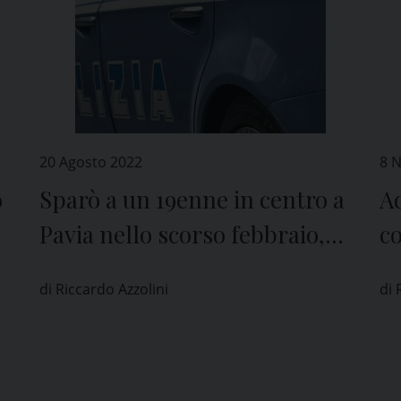
20 Agosto 2022
8 
o
Sparò a un 19enne in centro a
Ad
Pavia nello scorso febbraio,
co
estradato in Italia
de
di Riccardo Azzolini
di 