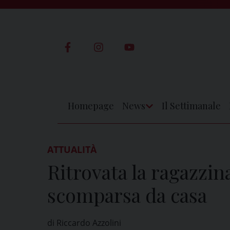
Skip
to
content
Homepage
News
Il Settimanale
Apri
Menu
ATTUALITÀ
Ritrovata la ragazzin
scomparsa da casa
di Riccardo Azzolini