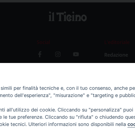
Social
L’editoriale
Redazione
i
Storia
y
imili per finalità tecniche e, con il tuo consenso, anche per 
amento dell'esperienza", "misurazione" e "targeting e pubbli
i all'utilizzo dei cookie. Cliccando su "personalizza" puoi
re le tue preferenze. Cliccando su "rifiuta" o chiudendo que
okie tecnici. Ulteriori informazioni sono disponibili nella
coo