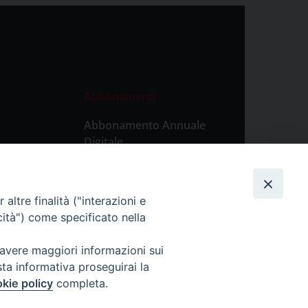
Abbonamenti
Abbonamento Annuale
Digitale
Abbonamento Annuale
Cartaceo
altre finalità ("interazioni e
Abbonamento Singola
cità") come specificato nella
Copia Digitale
 avere maggiori informazioni sui
sta informativa proseguirai la
kie policy
completa.