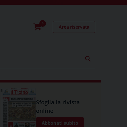
Area riservata
0
prodotti
Sfoglia la rivista
online
Abbonati subito