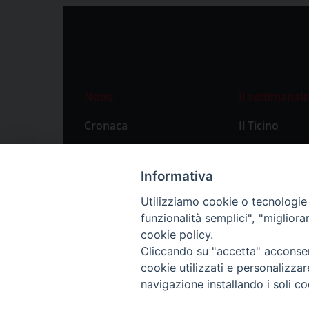
News
Il settimanale
Cronaca
Il Ticino
Attualità
Abbonament
Primo Piano
Privacy Polic
Informativa
Territorio
Utilizziamo cookie o tecnologie s
funzionalità semplici", "miglior
Città
cookie policy.
Politica
Cliccando su "accetta" acconsent
Sport
cookie utilizzati e personalizza
navigazione installando i soli co