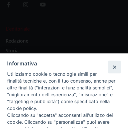
L’editoriale
Redazione
Storia
Informativa
Abbonamenti
Utilizziamo cookie o tecnologie simili per
finalità tecniche e, con il tuo consenso, anche per
Abbonamento Annuale Digitale
altre finalità ("interazioni e funzionalità semplici",
"miglioramento dell'esperienza", "misurazione" e
Abbonamento Annuale Cartaceo
"targeting e pubblicità") come specificato nella
Abbonamento Singola Copia Digitale
cookie policy.
Cliccando su "accetta" acconsenti all'utilizzo dei
cookie. Cliccando su "personalizza" puoi avere