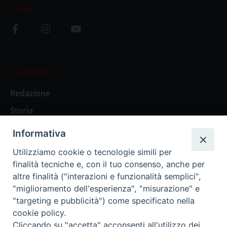
Social
L’editoriale
Redazione
Storia
Informativa
Abbonamenti
Utilizziamo cookie o tecnologie simili per
finalità tecniche e, con il tuo consenso, anche per
Abbonamento Annuale Digitale
altre finalità ("interazioni e funzionalità semplici",
"miglioramento dell'esperienza", "misurazione" e
Abbonamento Annuale Cartaceo
"targeting e pubblicità") come specificato nella
Abbonamento Singola Copia Digitale
cookie policy.
Cliccando su "accetta" acconsenti all'utilizzo dei