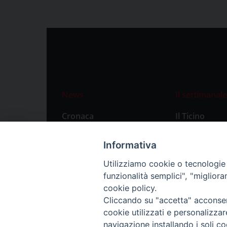
News
Il settimanale
Cronaca
Il Ticino
Attualità
Abbonament
Informativa
Primo Piano
Privacy Polic
Utilizziamo cookie o tecnologie s
Territorio
funzionalità semplici", "miglior
Città
cookie policy.
Cliccando su "accetta" acconsent
Politica
cookie utilizzati e personalizza
Sport
navigazione installando i soli co