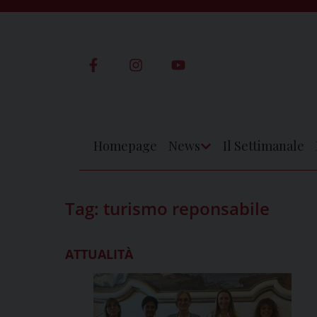
Skip
to
content
Homepage
News
Il Settimanale
Apri
Menu
Tag:
turismo reponsabile
ATTUALITÀ