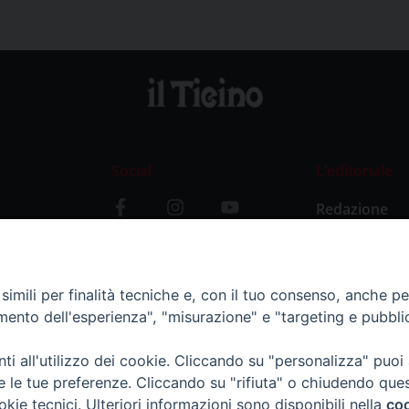
Social
L’editoriale
Redazione
i
Storia
y
imili per finalità tecniche e, con il tuo consenso, anche per 
amento dell'esperienza", "misurazione" e "targeting e pubbli
i all'utilizzo dei cookie. Cliccando su "personalizza" puoi
re le tue preferenze. Cliccando su "rifiuta" o chiudendo que
okie tecnici. Ulteriori informazioni sono disponibili nella
coo