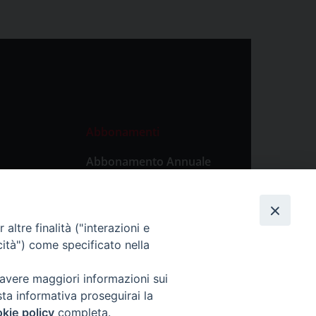
Abbonamenti
Abbonamento Annuale
Digitale
Abbonamento Annuale
Cartaceo
altre finalità ("interazioni e
Abbonamento Singola
cità") come specificato nella
Copia Digitale
 avere maggiori informazioni sui
sta informativa proseguirai la
kie policy
completa.