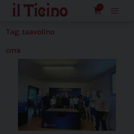
Skip
to
0
content
prodotti
Tag:
taavolino
CITTÀ