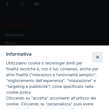
L’editoriale
Redazione
Storia
Informativa
Abbonamenti
Utilizziamo cookie o tecnologie simili per
finalità tecniche e, con il tuo consenso, anche per
Abbonamento Annuale Digitale
altre finalità ("interazioni e funzionalità semplici",
"miglioramento dell'esperienza", "misurazione" e
Abbonamento Annuale Cartaceo
"targeting e pubblicità") come specificato nella
Abbonamento Singola Copia Digitale
cookie policy.
Cliccando su "accetta" acconsenti all'utilizzo dei
cookie. Cliccando su "personalizza" puoi avere