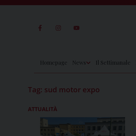
Skip
to
content
Homepage
News
Il Settimanale
Apri
Menu
Tag:
sud motor expo
ATTUALITÀ