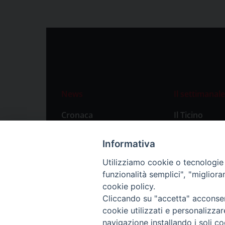
News
Il settimanale
Cronaca
Il Ticino
Attualità
Abbonament
Informativa
Primo Piano
Privacy Polic
Utilizziamo cookie o tecnologie s
Territorio
funzionalità semplici", "miglior
Città
cookie policy.
Cliccando su "accetta" acconsent
Politica
cookie utilizzati e personalizza
Sport
navigazione installando i soli co