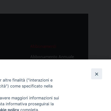
Abbonamenti
Abbonamento Annuale
Digitale
Abbonamento Annuale
Cartaceo
altre finalità ("interazioni e
Abbonamento Singola
cità") come specificato nella
Copia Digitale
 avere maggiori informazioni sui
sta informativa proseguirai la
kie policy
completa.