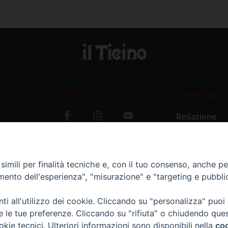
Social
L’editoriale
Redazione
i
Storia
y
imili per finalità tecniche e, con il tuo consenso, anche per 
amento dell'esperienza", "misurazione" e "targeting e pubbli
i all'utilizzo dei cookie. Cliccando su "personalizza" puoi
re le tue preferenze. Cliccando su "rifiuta" o chiudendo que
okie tecnici. Ulteriori informazioni sono disponibili nella
coo