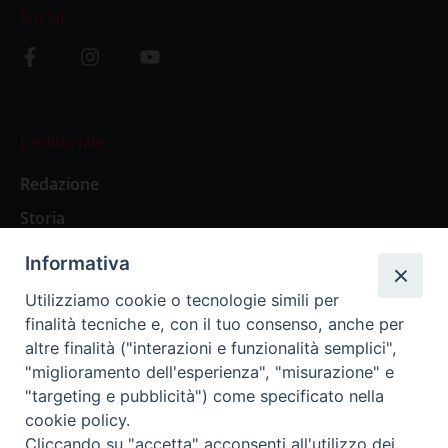
Social
L’editoriale
Redazione
Storia
Informativa
Abbonamenti
Utilizziamo cookie o tecnologie simili per
finalità tecniche e, con il tuo consenso, anche per
Abbonamento Annuale Digitale
altre finalità ("interazioni e funzionalità semplici",
"miglioramento dell'esperienza", "misurazione" e
Abbonamento Annuale Cartaceo
"targeting e pubblicità") come specificato nella
Abbonamento Singola Copia Digitale
cookie policy.
Cliccando su "accetta" acconsenti all'utilizzo dei