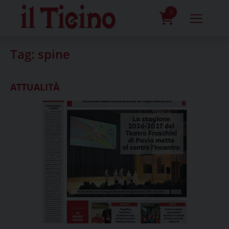
Skip
to
0
content
prodotti
Tag:
spine
ATTUALITÀ