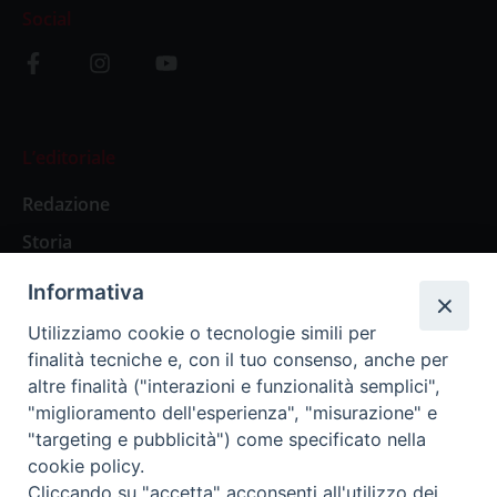
Social
L’editoriale
Redazione
Storia
Informativa
Abbonamenti
Utilizziamo cookie o tecnologie simili per
finalità tecniche e, con il tuo consenso, anche per
Abbonamento Annuale Digitale
altre finalità ("interazioni e funzionalità semplici",
"miglioramento dell'esperienza", "misurazione" e
Abbonamento Annuale Cartaceo
"targeting e pubblicità") come specificato nella
Abbonamento Singola Copia Digitale
cookie policy.
Cliccando su "accetta" acconsenti all'utilizzo dei