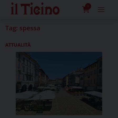
Skip
to
0
content
prodotti
Tag:
spessa
ATTUALITÀ