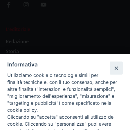
L’editoriale
Redazione
Storia
Informativa
Abbonamenti
Utilizziamo cookie o tecnologie simili per
finalità tecniche e, con il tuo consenso, anche per
Abbonamento Annuale Digitale
altre finalità ("interazioni e funzionalità semplici",
"miglioramento dell'esperienza", "misurazione" e
Abbonamento Annuale Cartaceo
"targeting e pubblicità") come specificato nella
Abbonamento Singola Copia Digitale
cookie policy.
Cliccando su "accetta" acconsenti all'utilizzo dei
cookie. Cliccando su "personalizza" puoi avere