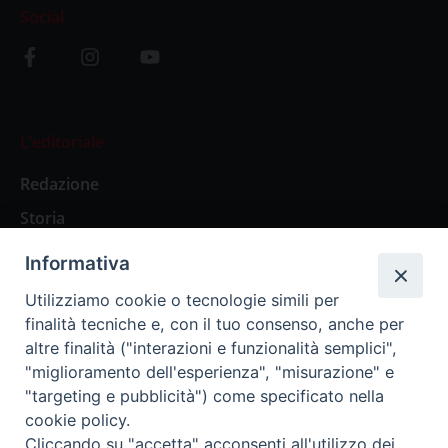
Social
L’editoriale
Redazione
Storia
Informativa
Abbonamenti
Utilizziamo cookie o tecnologie simili per
finalità tecniche e, con il tuo consenso, anche per
Abbonamento Annuale Digitale
altre finalità ("interazioni e funzionalità semplici",
"miglioramento dell'esperienza", "misurazione" e
Abbonamento Annuale Cartaceo
"targeting e pubblicità") come specificato nella
Abbonamento Singola Copia Digitale
cookie policy.
Cliccando su "accetta" acconsenti all'utilizzo dei