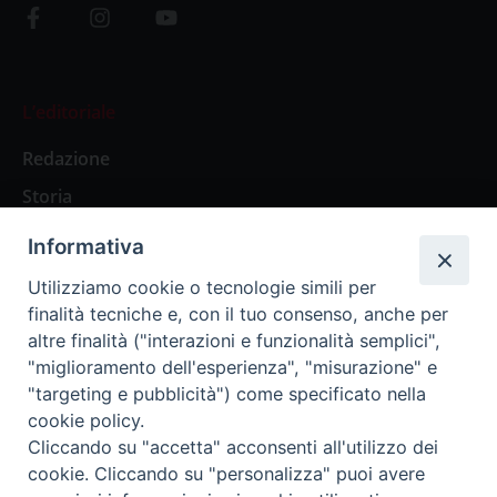
L’editoriale
Redazione
Storia
Informativa
Abbonamenti
Utilizziamo cookie o tecnologie simili per
finalità tecniche e, con il tuo consenso, anche per
Abbonamento Annuale Digitale
altre finalità ("interazioni e funzionalità semplici",
"miglioramento dell'esperienza", "misurazione" e
Abbonamento Annuale Cartaceo
"targeting e pubblicità") come specificato nella
Abbonamento Singola Copia Digitale
cookie policy.
Cliccando su "accetta" acconsenti all'utilizzo dei
cookie. Cliccando su "personalizza" puoi avere