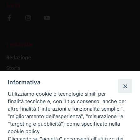
Social
L’editoriale
Redazione
Storia
Informativa
Abbonamenti
Utilizziamo cookie o tecnologie simili per
finalità tecniche e, con il tuo consenso, anche per
Abbonamento Annuale Digitale
altre finalità ("interazioni e funzionalità semplici",
"miglioramento dell'esperienza", "misurazione" e
Abbonamento Annuale Cartaceo
"targeting e pubblicità") come specificato nella
Abbonamento Singola Copia Digitale
cookie policy.
Cliccando su "accetta" acconsenti all'utilizzo dei