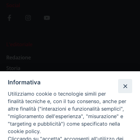
Social
L’editoriale
Redazione
Storia
Informativa
Abbonamenti
Utilizziamo cookie o tecnologie simili per
finalità tecniche e, con il tuo consenso, anche per
Abbonamento Annuale Digitale
altre finalità ("interazioni e funzionalità semplici",
"miglioramento dell'esperienza", "misurazione" e
Abbonamento Annuale Cartaceo
"targeting e pubblicità") come specificato nella
Abbonamento Singola Copia Digitale
cookie policy.
Cliccando su "accetta" acconsenti all'utilizzo dei